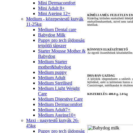
Mini Dermacomfort
Mini Adult 8+
Mini Ageing 12+
KÍMÉLI A MÉG FEJLETLEN 
Medium - közepestestű kutyák
Kizárólag kitűnően emészthető fehérjé
emésztőrendszerének, mivel nem tartal
11-25kg
felelősek.
Medium Dental care
Babydog Milk
Puppy pro tech újdonság
tejpótló tápszer
KÖNNYEN ELKÉSZÍTHETŐ
Starter Mousse Mother &
Az egyedi összetételnek köszönhetően
Babydog
Medium Starter
mother&babydog
Medium puppy
DHA-BAN GAZDAG
Medium Adult
A kölykök idegrendszere a születés 
Medium Sterilised
fejlõdését, ezért is különösen fontos a
Cumisüveget, mérőkanalat és részletes
Medium Light Weight
Care
KISZERELÉS: 400.0 g, 2.0 kg
Medium Digestive Care
Medium Dermacomfort
Medium Adult7+
Medium Ageing10+
Maxi - nagytestű kutyák 26-
45kg
Puppy pro tech újdonság