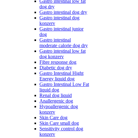
Gastro intestinal low fat
dog dry
Gastro intestinal dog dry
Gastro intestinal dog
konzerv
Gastro intestinal junior
dog
Gastro intestinal
moderate calorie dog dry
Gastro intestinal low fat
dog konzerv
Fibre response dog
Diabetic dog dry
Gastro Intestinal Hight
Energy liquid dog
Gastro Intestinal Low Fat
liquid dog
Renal dog liquid
Anallergenic dog
Hypoallergenic dog
konzerv
Skin Care dog
Skin Care small dog
Sensitivity control dog
konzerv