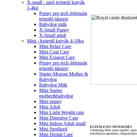
X-small - apró termetü kutyák
1-4kg
Puppy pro tech újdonság
tejpotló tápszer
Babydog milk
X-Small Puppy
X-Small adult
Mini - kistestű kutyák 4-10kg
Mini Relax Care
Mini Coat Care
Mini Exigent Care
Puppy pro tech újdonság
tejpotló tápszer
Starter Mousse Mother &
Babydog
Babydog Milk
Mini Starter
mother&babydog
Mini puppy
Mini Adult
Mini Light Weight care
Mini Digestive Care
Mini Indoor Adult small
EGYENLETES NÖVEKEDÉS
Mini Sterilised
A Babydog Milk olyan tejpótló, melyne
Mini Dental Care
kölyökkutya egyenletes, kiegyensúlyo