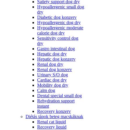
Satiety support dog dry
Hypoallergenic small dog
dry
Diabetic dog konzerv
Hypoallergenic dog dry
Hypoallergenic moderate
calorie dog dry
Sensitivity control dog
dry
Gastro intestinal dog
Hepatic dog dry
Hepatic dog konzerv
Renal dog dry
Renal dog konzerv
Urinary S/O dog
Cardiac dog dry
Mobility dog dry
Calm dog
Dental special small dog
Rehydration support
instant
Recovery konzerv
Diétás tápok beteg macskáknak
Renal cat liquid
Recovery liquid