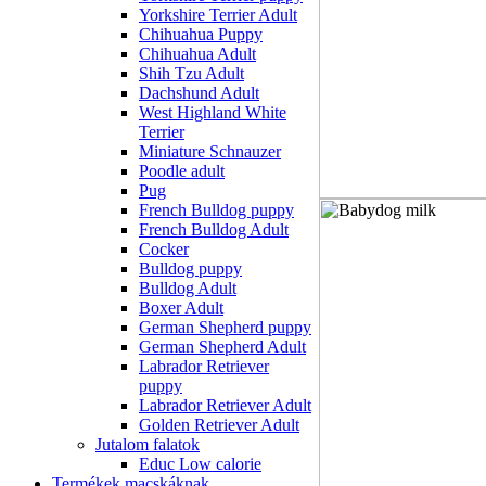
Yorkshire Terrier Adult
Chihuahua Puppy
Chihuahua Adult
Shih Tzu Adult
Dachshund Adult
West Highland White
Terrier
Miniature Schnauzer
Poodle adult
Pug
French Bulldog puppy
French Bulldog Adult
Cocker
Bulldog puppy
Bulldog Adult
Boxer Adult
German Shepherd puppy
German Shepherd Adult
Labrador Retriever
puppy
Labrador Retriever Adult
Golden Retriever Adult
Jutalom falatok
Educ Low calorie
Termékek macskáknak