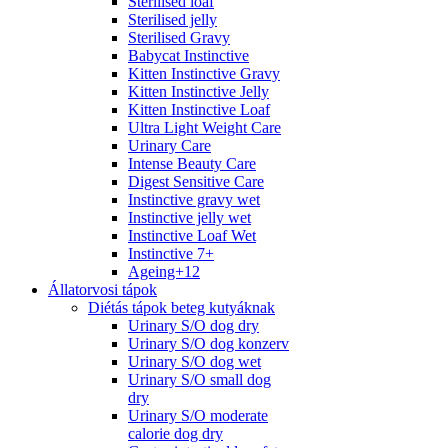
Sterilised loaf
Sterilised jelly
Sterilised Gravy
Babycat Instinctive
Kitten Instinctive Gravy
Kitten Instinctive Jelly
Kitten Instinctive Loaf
Ultra Light Weight Care
Urinary Care
Intense Beauty Care
Digest Sensitive Care
Instinctive gravy wet
Instinctive jelly wet
Instinctive Loaf Wet
Instinctive 7+
Ageing+12
Állatorvosi tápok
Diétás tápok beteg kutyáknak
Urinary S/O dog dry
Urinary S/O dog konzerv
Urinary S/O dog wet
Urinary S/O small dog
dry
Urinary S/O moderate
calorie dog dry