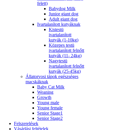
felett)
Babydog Milk
Junior giant dog
Adult giant dog
Ivartalanított kutyáknak
Kistestü
ivartalanított
kutyák (1-10kg)
Közepes testü
ivartalanított felnőtt
kutyák (11- 24kg)
Nagytestü
ivartalanított felnőtt
kutyák (25-45kg)
Állatorvosi tápok egészséges
macskáknak
Baby Cat Milk
Weaning
Growth
Young male
Young female
Senior Stage1
Senior Stage2
Felszerelések
Vásárlási feltételek