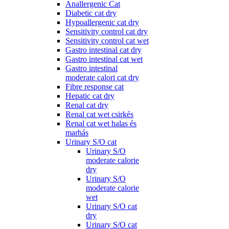
Anallergenic Cat
Diabetic cat dry
Hypoallergenic cat dry
Sensitivity control cat dry
Sensitivity control cat wet
Gastro intestinal cat dry
Gastro intestinal cat wet
Gastro intestinal
moderate calori cat dry
Fibre response cat
Hepatic cat dry
Renal cat dry
Renal cat wet csirkés
Renal cat wet halas és
marhás
Urinary S/O cat
Urinary S/O
moderate calorie
dry
Urinary S/O
moderate calorie
wet
Urinary S/O cat
dry
Urinary S/O cat