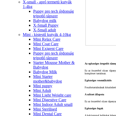
X-small - apró termetü kutyák
1-4kg
Puppy pro tech újdonság
tejpotló tápszer
Babydog milk
X-Small Puppy
X-Small adult
Mini - kistestű kutyák 4-10kg
Mini Relax Care
Mini Coat Care
Mini Exigent Care
Puppy pro tech újdonság
tejpotló tápszer
Starter Mousse Mother &
Az egészséges öregedés támo
Babydog
Ez az összetétel olyan tápan
Babydog Milk
komplexet tartalmaz.
Mini Starter
mother&babydog
Egészséges veseműködés
Mini puppy
Foszfortartalmának köszönhet
Mini Adult
Mini Light Weight care
A szőrzet állapota
Mini Digestive Care
Ez az összetétel olyan tápany
Mini Indoor Adult small
Mini Sterilised
Egészséges fogak
Mini Dental Care
A kalciummal kelátokat képező