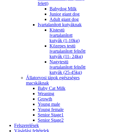
felett)
Babydog Milk
Junior giant dog
Adult giant dog
Ivartalanított kutyáknak
Kistestü
ivartalanított
kutyák (1-10kg)
Közepes testü
ivartalanított felnőtt
kutyák (11- 24kg)
Nagytestü
ivartalanított felnőtt
kutyák (25-45kg)
Állatorvosi tápok egészséges
macskáknak
Baby Cat Milk
Weaning
Growth
Young male
Young female
Senior Stage1
Senior Stage2
Felszerelések
Vásárlási feltételek