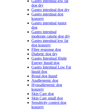
Gastro intestinal low fat
dog dry
Gastro intestinal dog dry
Gastro intestinal dog
konzerv
Gastro intestinal junior
dog
Gastro intestinal
moderate calorie dog dry
Gastro intestinal low fat
dog konzerv
Fibre response dog
Diabetic dog dry
Gastro Intestinal Hight
Energy liquid dog
Gastro Intestinal Low Fat
liquid dog
Renal dog liquid
Anallergenic dog
Hypoallergenic dog
konzerv
Skin Care dog
Skin Care small dog
Sensitivity control dog
konzerv