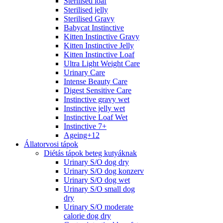
Sterilised loaf
Sterilised jelly
Sterilised Gravy
Babycat Instinctive
Kitten Instinctive Gravy
Kitten Instinctive Jelly
Kitten Instinctive Loaf
Ultra Light Weight Care
Urinary Care
Intense Beauty Care
Digest Sensitive Care
Instinctive gravy wet
Instinctive jelly wet
Instinctive Loaf Wet
Instinctive 7+
Ageing+12
Állatorvosi tápok
Diétás tápok beteg kutyáknak
Urinary S/O dog dry
Urinary S/O dog konzerv
Urinary S/O dog wet
Urinary S/O small dog
dry
Urinary S/O moderate
calorie dog dry