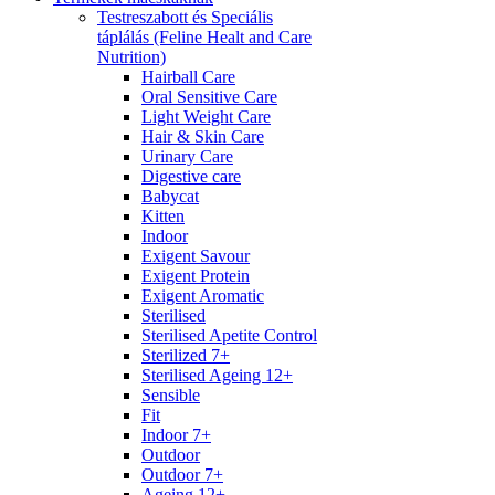
Testreszabott és Speciális
táplálás (Feline Healt and Care
Nutrition)
Hairball Care
Oral Sensitive Care
Light Weight Care
Hair & Skin Care
Urinary Care
Digestive care
Babycat
Kitten
Indoor
Exigent Savour
Exigent Protein
Exigent Aromatic
Sterilised
Sterilised Apetite Control
Sterilized 7+
Sterilised Ageing 12+
Sensible
Fit
Indoor 7+
Outdoor
Outdoor 7+
Ageing 12+