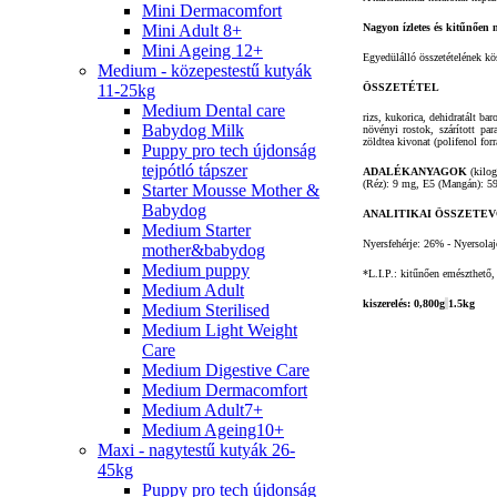
Mini Dermacomfort
Mini Adult 8+
Nagyon ízletes és kitűnően 
Mini Ageing 12+
Egyedülálló összetételének k
Medium - közepestestű kutyák
11-25kg
ÖSSZETÉTEL
Medium Dental care
rizs, kukorica, dehidratált bar
Babydog Milk
növényi rostok, szárított par
zöldtea kivonat (polifenol forr
Puppy pro tech újdonság
tejpótló tápszer
ADALÉKANYAGOK
(kilog
(Réz): 9 mg, E5 (Mangán): 59 
Starter Mousse Mother &
Babydog
ANALITIKAI ÖSSZETE
Medium Starter
Nyersfehérje: 26% - Nyersola
mother&babydog
Medium puppy
*L.I.P.: kitűnően emészthető, 
Medium Adult
kiszerelés: 0,800g
1.5kg
Medium Sterilised
Medium Light Weight
Care
Medium Digestive Care
Medium Dermacomfort
Medium Adult7+
Medium Ageing10+
Maxi - nagytestű kutyák 26-
45kg
Puppy pro tech újdonság