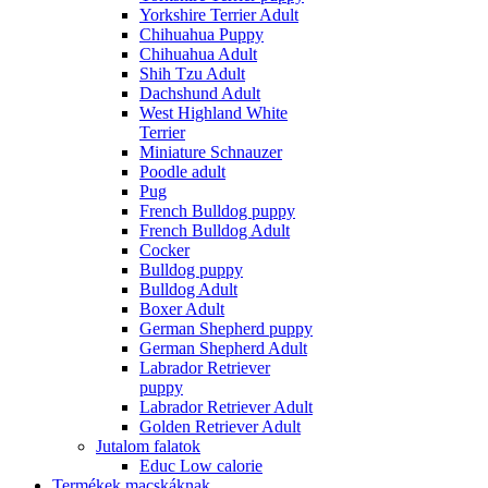
Yorkshire Terrier Adult
Chihuahua Puppy
Chihuahua Adult
Shih Tzu Adult
Dachshund Adult
West Highland White
Terrier
Miniature Schnauzer
Poodle adult
Pug
French Bulldog puppy
French Bulldog Adult
Cocker
Bulldog puppy
Bulldog Adult
Boxer Adult
German Shepherd puppy
German Shepherd Adult
Labrador Retriever
puppy
Labrador Retriever Adult
Golden Retriever Adult
Jutalom falatok
Educ Low calorie
Termékek macskáknak