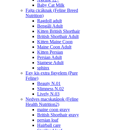
Baby Cat Milk
Fajta cicáknak (Feline Breed
Nutrition)
Ragdoll adult
Bengáli Adult
Kitten British Shorthair
British Shorthair Adult
Kitten Maine Coon
Maine Coon Adult
Kitten Persian
Persian Adult
Siamese Adult
sphinx
Egy kis extra figyelem (Pure
Feline)
Beauty N.01
Slimness N.02
Lively N.03
Nedves macskatápok (Feline
Health Nutrition2)
maine coon gravy
British Shorthair gravy
persian loaf
Hairball care