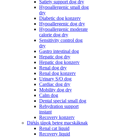
Satiety support dog dry
Hypoallergenic small dog
dry
Diabetic dog konzerv
Hypoallergenic dog dry
Hypoallergenic moderate
calorie dog dry
Sensitivity control dog
dry
Gastro intestinal dog
Hepatic dog dry
Hepatic dog konzerv
Renal dog dry
Renal dog konzerv
Urinary S/O dog
Cardiac dog dry
Mobility dog dry
Calm dog
Dental special small dog
Rehydration support
instant
Recovery konzerv
Diétás tápok beteg macskáknak
Renal cat liquid
Recovery liquid