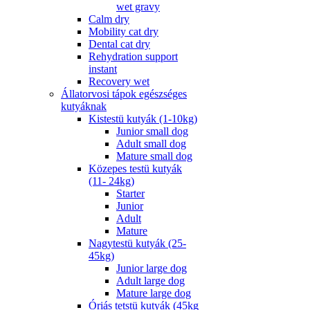
wet gravy
Calm dry
Mobility cat dry
Dental cat dry
Rehydration support
instant
Recovery wet
Állatorvosi tápok egészséges
kutyáknak
Kistestü kutyák (1-10kg)
Junior small dog
Adult small dog
Mature small dog
Közepes testü kutyák
(11- 24kg)
Starter
Junior
Adult
Mature
Nagytestü kutyák (25-
45kg)
Junior large dog
Adult large dog
Mature large dog
Óriás tetstü kutyák (45kg