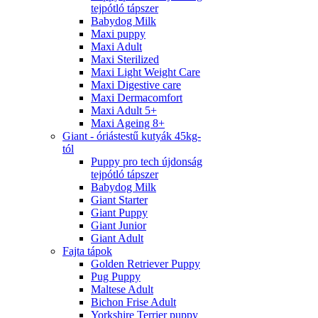
tejpótló tápszer
Babydog Milk
Maxi puppy
Maxi Adult
Maxi Sterilized
Maxi Light Weight Care
Maxi Digestive care
Maxi Dermacomfort
Maxi Adult 5+
Maxi Ageing 8+
Giant - óriástestű kutyák 45kg-
tól
Puppy pro tech újdonság
tejpótló tápszer
Babydog Milk
Giant Starter
Giant Puppy
Giant Junior
Giant Adult
Fajta tápok
Golden Retriever Puppy
Pug Puppy
Maltese Adult
Bichon Frise Adult
Yorkshire Terrier puppy