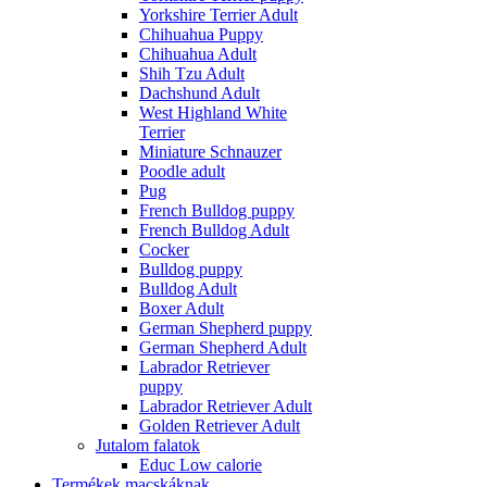
Yorkshire Terrier Adult
Chihuahua Puppy
Chihuahua Adult
Shih Tzu Adult
Dachshund Adult
West Highland White
Terrier
Miniature Schnauzer
Poodle adult
Pug
French Bulldog puppy
French Bulldog Adult
Cocker
Bulldog puppy
Bulldog Adult
Boxer Adult
German Shepherd puppy
German Shepherd Adult
Labrador Retriever
puppy
Labrador Retriever Adult
Golden Retriever Adult
Jutalom falatok
Educ Low calorie
Termékek macskáknak