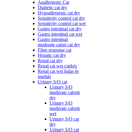
Anallergenic Cat
Diabetic cat dry
Hypoallergenic cat dry
Sensitivity control cat dry
Sensitivity control cat wet
Gastro intestinal cat dry
Gastro intestinal cat wet
Gastro intestinal
moderate calori cat dry
Fibre response cat
Hepatic cat dry
Renal cat dry
Renal cat wet csirkés
Renal cat wet halas és
marhás
Urinary S/O cat
Urinary S/O
moderate calorie
dry
Urinary S/O
moderate calorie
wet
Urinary S/O cat
dry
Urinary S/O cat