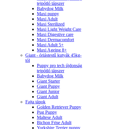
tejpótló tápszer
Babydog Milk
Maxi puppy
Maxi Adult
Maxi Sterilized
Maxi Light Weight Care
Maxi Digestive care
Maxi Dermacomfort
Maxi Adult 5+
Maxi Ageing 8+
Giant - óriástestű kutyák 45kg-
tól
Puppy pro tech újdonság
tejpótló tápszer
Babydog Milk
Giant Starter
Giant Puppy
Giant Junior
Giant Adult
Fajta tápok
Golden Retriever Puppy
Pug Puppy
Maltese Adult
Bichon Frise Adult
Yorkshire Terrier puppy