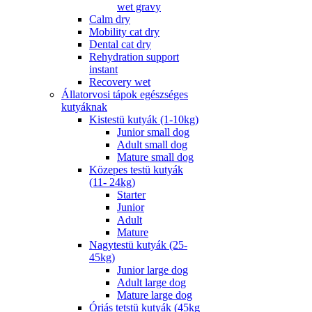
wet gravy
Calm dry
Mobility cat dry
Dental cat dry
Rehydration support
instant
Recovery wet
Állatorvosi tápok egészséges
kutyáknak
Kistestü kutyák (1-10kg)
Junior small dog
Adult small dog
Mature small dog
Közepes testü kutyák
(11- 24kg)
Starter
Junior
Adult
Mature
Nagytestü kutyák (25-
45kg)
Junior large dog
Adult large dog
Mature large dog
Óriás tetstü kutyák (45kg