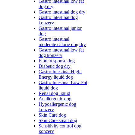
Gastro intestinal low fat
dog dry
Gastro intestinal dog dry
Gastro intestinal dog
konzerv
Gastro intestinal junior
dog
Gastro intestinal
moderate calorie dog dry
Gastro intestinal low fat
dog konzerv
Fibre response dog
Diabetic dog dry
Gastro Intestinal Hight
Energy liquid dog
Gastro Intestinal Low Fat
liquid dog
Renal dog liquid
Anallergenic dog
Hypoallergenic dog
konzerv
Skin Care dog
Skin Care small dog
Sensitivity control dog
konzerv