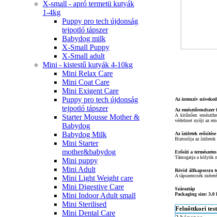
X-small - apró termetü kutyák
1-4kg
Puppy pro tech újdonság
tejpotló tápszer
Babydog milk
X-Small Puppy
X-Small adult
Mini - kistestű kutyák 4-10kg
Mini Relax Care
Mini Coat Care
Mini Exigent Care
Puppy pro tech újdonság
Az intenzív növeked
tejpotló tápszer
Az emésztőrendszer 
A kitűnően emészthet
Starter Mousse Mother &
védelmet nyújt az em
Babydog
Babydog Milk
Az ízületek erősítése
Biztosítja az ízülete
Mini Starter
mother&babydog
Erősíti a természete
Támogatja a kölyök m
Mini puppy
Mini Adult
Rövid állkapocsra t
A tápszemcsék méreté
Mini Light Weight care
Mini Digestive Care
Száraztáp
Mini Indoor Adult small
Packaging size: 3.0
Mini Sterilised
Felnõttkori tes
Mini Dental Care