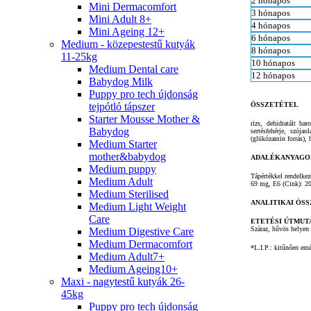
2 hónapos
Mini Dermacomfort
3 hónapos
Mini Adult 8+
4 hónapos
Mini Ageing 12+
6 hónapos
Medium - közepestestű kutyák
8 hónapos
11-25kg
10 hónapos
Medium Dental care
12 hónapos
Babydog Milk
Puppy pro tech újdonság
tejpótló tápszer
ÖSSZETÉTEL
Starter Mousse Mother &
rizs, dehidratált bar
Babydog
sertésfehérje, szójao
(glükózamin forrás), b
Medium Starter
mother&babydog
ADALÉKANYAGO
Medium puppy
Tápértékkel rendelk
Medium Adult
69 mg, E6 (Cink): 206
Medium Sterilised
ANALITIKAI ÖS
Medium Light Weight
Care
ETETÉSI ÚTMUT
Száraz, hűvös helyen 
Medium Digestive Care
Medium Dermacomfort
*L.I.P.: kitűnően emé
Medium Adult7+
Medium Ageing10+
Maxi - nagytestű kutyák 26-
45kg
Puppy pro tech újdonság