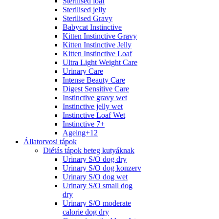
Sterilised loaf
Sterilised jelly
Sterilised Gravy
Babycat Instinctive
Kitten Instinctive Gravy
Kitten Instinctive Jelly
Kitten Instinctive Loaf
Ultra Light Weight Care
Urinary Care
Intense Beauty Care
Digest Sensitive Care
Instinctive gravy wet
Instinctive jelly wet
Instinctive Loaf Wet
Instinctive 7+
Ageing+12
Állatorvosi tápok
Diétás tápok beteg kutyáknak
Urinary S/O dog dry
Urinary S/O dog konzerv
Urinary S/O dog wet
Urinary S/O small dog
dry
Urinary S/O moderate
calorie dog dry