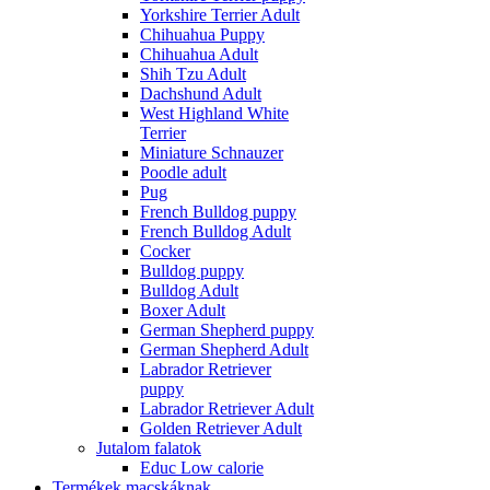
Yorkshire Terrier Adult
Chihuahua Puppy
Chihuahua Adult
Shih Tzu Adult
Dachshund Adult
West Highland White
Terrier
Miniature Schnauzer
Poodle adult
Pug
French Bulldog puppy
French Bulldog Adult
Cocker
Bulldog puppy
Bulldog Adult
Boxer Adult
German Shepherd puppy
German Shepherd Adult
Labrador Retriever
puppy
Labrador Retriever Adult
Golden Retriever Adult
Jutalom falatok
Educ Low calorie
Termékek macskáknak