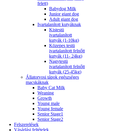
felett)
Babydog Milk
Junior giant dog
Adult giant dog
Ivartalanított kutyáknak
Kistestü
ivartalanított
kutyák (1-10kg)
Közepes testü
ivartalanított felnőtt
kutyák (11- 24kg)
Nagytestü
ivartalanított felnőtt
kutyák (25-45kg)
Állatorvosi tápok egészséges
macskáknak
Baby Cat Milk
Weaning
Growth
Young male
Young female
Senior Stage1
Senior Stage2
Felszerelések
Vásárlási feltételek