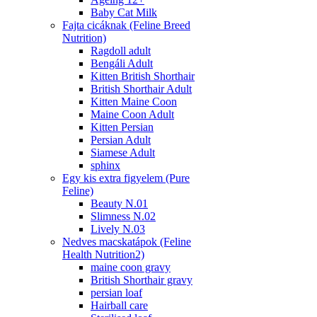
Baby Cat Milk
Fajta cicáknak (Feline Breed
Nutrition)
Ragdoll adult
Bengáli Adult
Kitten British Shorthair
British Shorthair Adult
Kitten Maine Coon
Maine Coon Adult
Kitten Persian
Persian Adult
Siamese Adult
sphinx
Egy kis extra figyelem (Pure
Feline)
Beauty N.01
Slimness N.02
Lively N.03
Nedves macskatápok (Feline
Health Nutrition2)
maine coon gravy
British Shorthair gravy
persian loaf
Hairball care