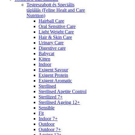
Testreszabott és Speciális
táplálás (Feline Healt and Care
Nutrition)
Hairball Care
Oral Sensitive Care
Light Weight Care
Hair & Skin Care
Urinary Care
Digestive care
Babycat
Kitten
Indoor
Exigent Savour
Exigent Protein
Exigent Aromatic
Sterilised
Sterilised Apetite Control
Sterilized 7+
Sterilised Ageing 12+
Sensible
Fit
Indoor 7+
Outdoor
Outdoor 7+
Ageing 12+