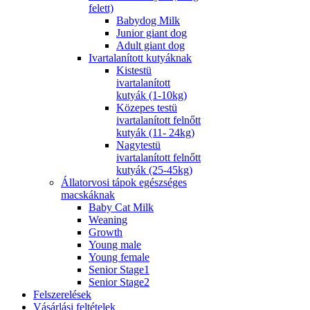
felett)
Babydog Milk
Junior giant dog
Adult giant dog
Ivartalanított kutyáknak
Kistestü
ivartalanított
kutyák (1-10kg)
Közepes testü
ivartalanított felnőtt
kutyák (11- 24kg)
Nagytestü
ivartalanított felnőtt
kutyák (25-45kg)
Állatorvosi tápok egészséges
macskáknak
Baby Cat Milk
Weaning
Growth
Young male
Young female
Senior Stage1
Senior Stage2
Felszerelések
Vásárlási feltételek