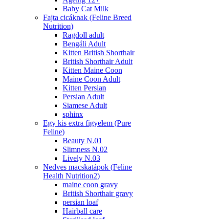
Baby Cat Milk
Fajta cicáknak (Feline Breed
Nutrition)
Ragdoll adult
Bengáli Adult
Kitten British Shorthair
British Shorthair Adult
Kitten Maine Coon
Maine Coon Adult
Kitten Persian
Persian Adult
Siamese Adult
sphinx
Egy kis extra figyelem (Pure
Feline)
Beauty N.01
Slimness N.02
Lively N.03
Nedves macskatápok (Feline
Health Nutrition2)
maine coon gravy
British Shorthair gravy
persian loaf
Hairball care