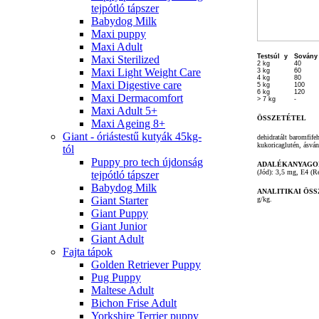
tejpótló tápszer
Babydog Milk
Maxi puppy
Maxi Adult
Testsúl y
Sován
Maxi Sterilized
2 kg
40
Maxi Light Weight Care
3 kg
60
4 kg
80
Maxi Digestive care
5 kg
100
6 kg
120
Maxi Dermacomfort
> 7 kg
-
Maxi Adult 5+
ÖSSZETÉTEL
Maxi Ageing 8+
Giant - óriástestű kutyák 45kg-
dehidratált baromfifeh
kukoricaglutén, ásván
tól
Puppy pro tech újdonság
ADALÉKANYAGO
(Jód): 3,5 mg, E4 (R
tejpótló tápszer
Babydog Milk
ANALITIKAI ÖS
Giant Starter
g/kg.
Giant Puppy
Giant Junior
Giant Adult
Fajta tápok
Golden Retriever Puppy
Pug Puppy
Maltese Adult
Bichon Frise Adult
Yorkshire Terrier puppy