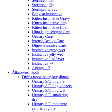
Sterilised loaf
Sterilised jelly
Sterilised Gravy
Babycat Instinctive
Kitten Instinctive Gravy
Kitten Instinctive Jelly
Kitten Instinctive Loaf
Ultra Light Weight Care
Urinary Care
Intense Beauty Care
Digest Sensitive Care
Instinctive gravy wet
Instinctive jelly wet
Instinctive Loaf Wet
Instinctive 7+
Ageing+12
Állatorvosi tápok
Diétás tápok beteg kutyáknak
Urinary S/O dog dry
Urinary S/O dog konzerv
Urinary S/O dog wet
Urinary S/O small dog
dry
Urinary S/O moderate
calorie dog dry