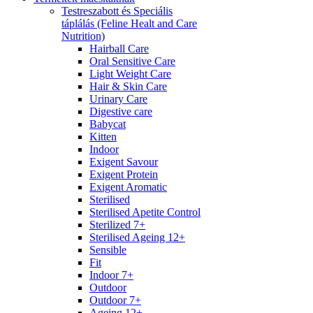
Testreszabott és Speciális
táplálás (Feline Healt and Care
Nutrition)
Hairball Care
Oral Sensitive Care
Light Weight Care
Hair & Skin Care
Urinary Care
Digestive care
Babycat
Kitten
Indoor
Exigent Savour
Exigent Protein
Exigent Aromatic
Sterilised
Sterilised Apetite Control
Sterilized 7+
Sterilised Ageing 12+
Sensible
Fit
Indoor 7+
Outdoor
Outdoor 7+
Ageing 12+