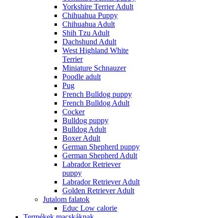
Yorkshire Terrier Adult
Chihuahua Puppy
Chihuahua Adult
Shih Tzu Adult
Dachshund Adult
West Highland White
Terrier
Miniature Schnauzer
Poodle adult
Pug
French Bulldog puppy
French Bulldog Adult
Cocker
Bulldog puppy
Bulldog Adult
Boxer Adult
German Shepherd puppy
German Shepherd Adult
Labrador Retriever
puppy
Labrador Retriever Adult
Golden Retriever Adult
Jutalom falatok
Educ Low calorie
Termékek macskáknak