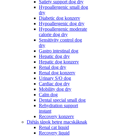
Satiety support dog dry
Hypoallergenic small dog
dry
Diabetic dog konzerv
Hypoallergenic dog dry
Hypoallergenic moderate
calorie dog dry
Sensitivity control dog
dry
Gastro intestinal dog
Hepatic dog dry
Hepatic dog konzerv
Renal dog dry
Renal dog konzerv
Urinary S/O dog
Cardiac dog dry
Mobility dog dry
Calm dog
Dental special small dog
Rehydration support
instant
Recovery konzerv
Diétás tápok beteg macskáknak
Renal cat liquid
Recovery liquid