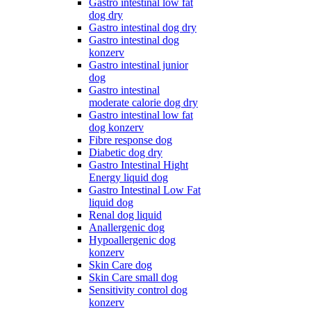
Gastro intestinal low fat
dog dry
Gastro intestinal dog dry
Gastro intestinal dog
konzerv
Gastro intestinal junior
dog
Gastro intestinal
moderate calorie dog dry
Gastro intestinal low fat
dog konzerv
Fibre response dog
Diabetic dog dry
Gastro Intestinal Hight
Energy liquid dog
Gastro Intestinal Low Fat
liquid dog
Renal dog liquid
Anallergenic dog
Hypoallergenic dog
konzerv
Skin Care dog
Skin Care small dog
Sensitivity control dog
konzerv