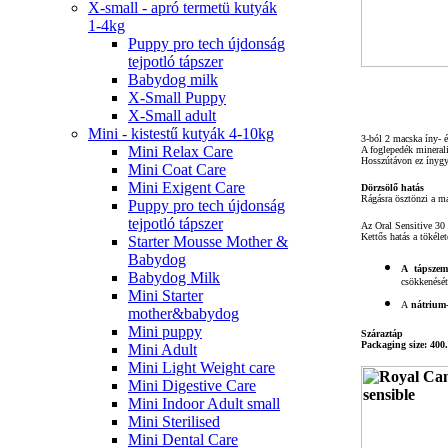
X-small - apró termetü kutyák
1-4kg
Puppy pro tech újdonság
tejpotló tápszer
Babydog milk
X-Small Puppy
X-Small adult
Mini - kistestű kutyák 4-10kg
3-ból 2 macska íny- 
Mini Relax Care
A foglepedék minerali
Hosszútávon ez ínygyul
Mini Coat Care
Mini Exigent Care
Dörzsölő hatás
Rágásra ösztönzi a ma
Puppy pro tech újdonság
tejpotló tápszer
Az Oral Sensitive 30 
Kettős hatás a tökélet
Starter Mousse Mother &
Babydog
A tápszemc
Babydog Milk
csökkenését
Mini Starter
A
nátrium-
mother&babydog
Mini puppy
Száraztáp
Packaging size: 400.
Mini Adult
Mini Light Weight care
Mini Digestive Care
Mini Indoor Adult small
Mini Sterilised
Mini Dental Care