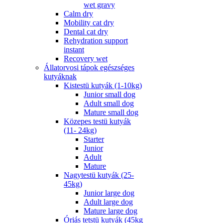
wet gravy
Calm dry
Mobility cat dry
Dental cat dry
Rehydration support
instant
Recovery wet
Állatorvosi tápok egészséges
kutyáknak
Kistestü kutyák (1-10kg)
Junior small dog
Adult small dog
Mature small dog
Közepes testü kutyák
(11- 24kg)
Starter
Junior
Adult
Mature
Nagytestü kutyák (25-
45kg)
Junior large dog
Adult large dog
Mature large dog
Óriás tetstü kutyák (45kg