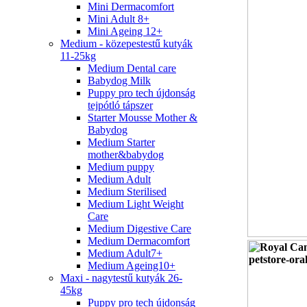
Mini Dermacomfort
Mini Adult 8+
Mini Ageing 12+
Medium - közepestestű kutyák
11-25kg
Medium Dental care
Babydog Milk
Puppy pro tech újdonság
tejpótló tápszer
Starter Mousse Mother &
Babydog
Medium Starter
mother&babydog
Medium puppy
Medium Adult
Medium Sterilised
Medium Light Weight
Care
Medium Digestive Care
Medium Dermacomfort
Medium Adult7+
Medium Ageing10+
Maxi - nagytestű kutyák 26-
45kg
Puppy pro tech újdonság