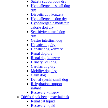
Satiety support dog dry
Hypoallergenic small dog
dry
Diabetic dog konzerv
Hypoallergenic dog dry
Hypoallergenic moderate
calorie dog dry
Sensitivity control dog
dry
Gastro intestinal dog
Hepatic dog dry
Hepatic dog konzerv
Renal dog dry
Renal dog konzerv
Urinary S/O dog
Cardiac dog dry
Mobility dog dry
Calm dog
Dental special small dog
Rehydration support
instant
Recovery konzerv
Diétás tápok beteg macskáknak
Renal cat liquid
Recovery liquid