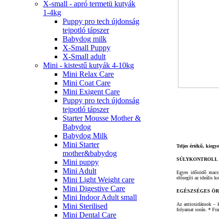
X-small - apró termetü kutyák
1-4kg
Puppy pro tech újdonság
tejpotló tápszer
Babydog milk
X-Small Puppy
X-Small adult
Mini - kistestű kutyák 4-10kg
Mini Relax Care
Mini Coat Care
Mini Exigent Care
Puppy pro tech újdonság
tejpotló tápszer
Starter Mousse Mother &
Babydog
Babydog Milk
Mini Starter
Teljes értékű, kiegye
mother&babydog
SÚLYKONTROLL
Mini puppy
Mini Adult
Egyes idősödő macsk
elősegíti az ideális k
Mini Light Weight care
Mini Digestive Care
EGÉSZSÉGES Ö
Mini Indoor Adult small
Az antioxidánsok – k
Mini Sterilised
folyamat során. * F
Mini Dental Care