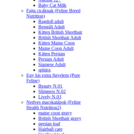
Baby Cat Milk
Fajta cicáknak (Feline Breed
Nutrition)
Ragdoll adult
Bengáli Adult
Kitten British Shorthair
British Shorthair Adult
Kitten Maine Coon
Maine Coon Adult
Kitten Persian
Persian Adult
Siamese Adult
sphinx
Egy kis extra figyelem (Pure
Feline)
Beauty N.01
Slimness N.02
Lively N.03
Nedves macskatápok (Feline
Health Nutrition2)
maine coon gravy
British Shorthair gravy
persian loaf
Hairball care