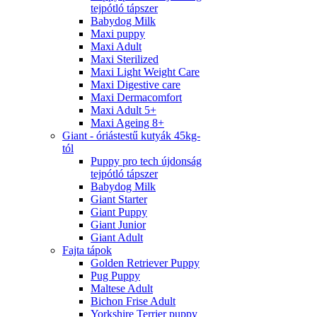
tejpótló tápszer
Babydog Milk
Maxi puppy
Maxi Adult
Maxi Sterilized
Maxi Light Weight Care
Maxi Digestive care
Maxi Dermacomfort
Maxi Adult 5+
Maxi Ageing 8+
Giant - óriástestű kutyák 45kg-
tól
Puppy pro tech újdonság
tejpótló tápszer
Babydog Milk
Giant Starter
Giant Puppy
Giant Junior
Giant Adult
Fajta tápok
Golden Retriever Puppy
Pug Puppy
Maltese Adult
Bichon Frise Adult
Yorkshire Terrier puppy