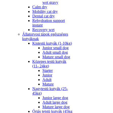
wet gravy
Calm dry
Mobility cat dry
Dental cat dry
Rehydration support
instant
Recovery wet
Állatorvosi tápok egészséges
kutyáknak
Kistestü kutyák (1-10kg)
Junior small dog
Adult small dog
Mature small dog
Közepes testü kutyák
(11- 24kg)
Starter
Junior
Adult
Mature
Nagytestü kutyák (25-
45kg)
Junior large dog
Adult large dog
Mature large dog
Óriás tetstü kutyák (45kg