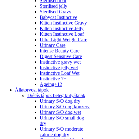
Sterilised loaf
Sterilised jelly
Sterilised Gravy
Babycat Instinctive
Kitten Instinctive Gravy
Kitten Instinctive Jelly
Kitten Instinctive Loaf
Ultra Light Weight Care
Urinary Care
Intense Beauty Care
Digest Sensitive Care
Instinctive gravy wet
Instinctive jelly wet
Instinctive Loaf Wet
Instinctive 7+
Ageing+12
Állatorvosi tápok
Diétás tápok beteg kutyáknak
Urinary S/O dog dry
Urinary S/O dog konzerv
Urinary S/O dog wet
Urinary S/O small dog
dry
Urinary S/O moderate
calorie dog dry