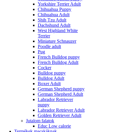
Yorkshire Terrier Adult
Chihuahua Puppy
Chihuahua Adult
Shih Tzu Adult
Dachshund Adult
West Highland White
Terrier
Miniature Schnauzer
Poodle adult
Pug
French Bulldog puppy
French Bulldog Adult
Cocker
Bulldog puppy
Bulldog Adult
Boxer Adult
German Shepherd puppy
German Shepherd Adult
Labrador Retriever
puppy
Labrador Retriever Adult
Golden Retriever Adult
Jutalom falatok
Educ Low calorie
Termékek macskáknak