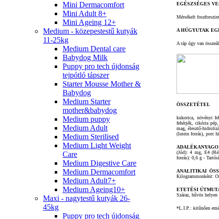
Mini Dermacomfort
EGÉSZSÉGES V
Mini Adult 8+
Mérsékelt foszforszin
Mini Ageing 12+
Medium - közepestestű kutyák
A HÚGYUTAK EG
11-25kg
A táp úgy van összeál
Medium Dental care
Babydog Milk
Puppy pro tech újdonság
tejpótló tápszer
Starter Mousse Mother &
Babydog
Medium Starter
ÖSSZETÉTEL
mother&babydog
Medium puppy
kukorica, növényi feh
fehérjék, cikória pép
Medium Adult
mag, élesztő-hidroliz
(lutein forrás), porc 
Medium Sterilised
Medium Light Weight
ADALÉKANYAGO
(Jód): 4 mg, E4 (Ré
Care
forrás): 0,6 g - Tartó
Medium Digestive Care
Medium Dermacomfort
ANALITIKAI ÖS
Kilogrammonként: Ome
Medium Adult7+
Medium Ageing10+
ETETÉSI ÚTMUT
Száraz, hűvös helyen 
Maxi - nagytestű kutyák 26-
45kg
*L.I.P.: kitűnően emé
Puppy pro tech újdonság