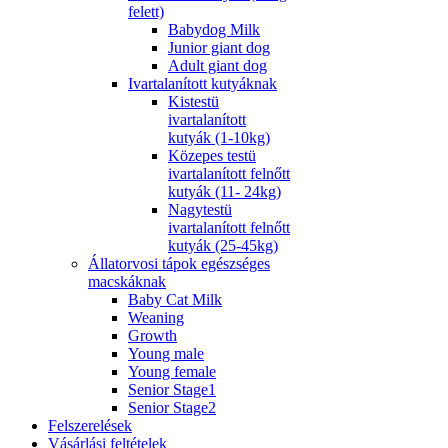
felett)
Babydog Milk
Junior giant dog
Adult giant dog
Ivartalanított kutyáknak
Kistestü
ivartalanított
kutyák (1-10kg)
Közepes testü
ivartalanított felnőtt
kutyák (11- 24kg)
Nagytestü
ivartalanított felnőtt
kutyák (25-45kg)
Állatorvosi tápok egészséges
macskáknak
Baby Cat Milk
Weaning
Growth
Young male
Young female
Senior Stage1
Senior Stage2
Felszerelések
Vásárlási feltételek