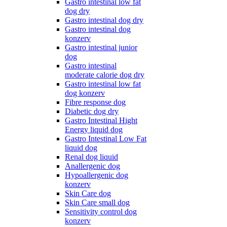
Gastro intestinal low fat
dog dry
Gastro intestinal dog dry
Gastro intestinal dog
konzerv
Gastro intestinal junior
dog
Gastro intestinal
moderate calorie dog dry
Gastro intestinal low fat
dog konzerv
Fibre response dog
Diabetic dog dry
Gastro Intestinal Hight
Energy liquid dog
Gastro Intestinal Low Fat
liquid dog
Renal dog liquid
Anallergenic dog
Hypoallergenic dog
konzerv
Skin Care dog
Skin Care small dog
Sensitivity control dog
konzerv