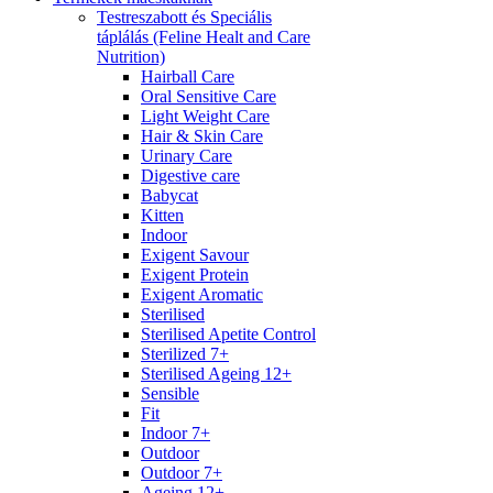
Testreszabott és Speciális
táplálás (Feline Healt and Care
Nutrition)
Hairball Care
Oral Sensitive Care
Light Weight Care
Hair & Skin Care
Urinary Care
Digestive care
Babycat
Kitten
Indoor
Exigent Savour
Exigent Protein
Exigent Aromatic
Sterilised
Sterilised Apetite Control
Sterilized 7+
Sterilised Ageing 12+
Sensible
Fit
Indoor 7+
Outdoor
Outdoor 7+
Ageing 12+