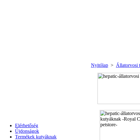
Nyitólap
>
Állatorvosi 
Elérhetőség
Újdonságok
Termékek kutyáknak