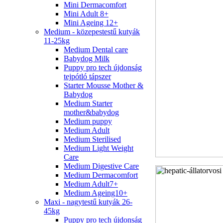
Mini Dermacomfort
Mini Adult 8+
Mini Ageing 12+
Medium - közepestestű kutyák
11-25kg
Medium Dental care
Babydog Milk
Puppy pro tech újdonság
tejpótló tápszer
Starter Mousse Mother &
Babydog
Medium Starter
mother&babydog
Medium puppy
Medium Adult
Medium Sterilised
Medium Light Weight
Care
Medium Digestive Care
Medium Dermacomfort
Medium Adult7+
Medium Ageing10+
Maxi - nagytestű kutyák 26-
45kg
Puppy pro tech újdonság