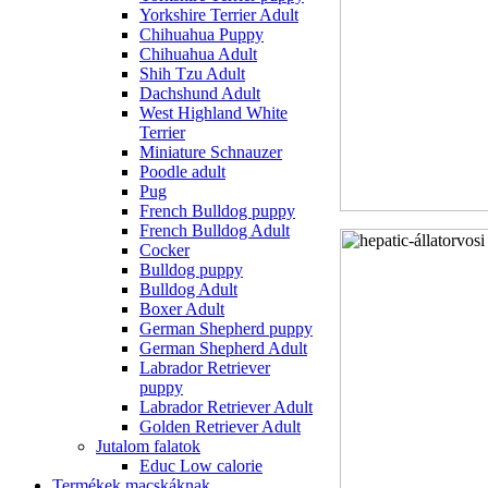
Yorkshire Terrier Adult
Chihuahua Puppy
Chihuahua Adult
Shih Tzu Adult
Dachshund Adult
West Highland White
Terrier
Miniature Schnauzer
Poodle adult
Pug
French Bulldog puppy
French Bulldog Adult
Cocker
Bulldog puppy
Bulldog Adult
Boxer Adult
German Shepherd puppy
German Shepherd Adult
Labrador Retriever
puppy
Labrador Retriever Adult
Golden Retriever Adult
Jutalom falatok
Educ Low calorie
Termékek macskáknak