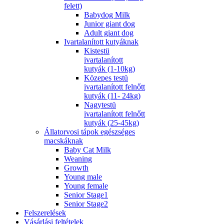
felett)
Babydog Milk
Junior giant dog
Adult giant dog
Ivartalanított kutyáknak
Kistestü
ivartalanított
kutyák (1-10kg)
Közepes testü
ivartalanított felnőtt
kutyák (11- 24kg)
Nagytestü
ivartalanított felnőtt
kutyák (25-45kg)
Állatorvosi tápok egészséges
macskáknak
Baby Cat Milk
Weaning
Growth
Young male
Young female
Senior Stage1
Senior Stage2
Felszerelések
Vásárlási feltételek